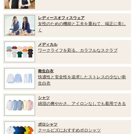
レディースオフィスウェア
女性のための機能と工夫を重ねて、端正に美し
く
メディカル
ワークライフを彩る、カラフルなスクラブ
衛生白衣
快適性と安全性を追求したストレスの少ない衛
生白衣
シャツ
綿混の爽やかさ、アイロンなしでも着用できる
ポロシャツ
クールビズにおすすめポロシャツ