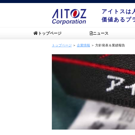
アイトスは
価値あるプ
トップページ
ニュース
トップページ
＞
企業情報
＞ 方針発表＆業績報告