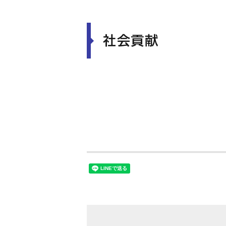
社会貢献
経営者「環境力」大賞
企業行動実施宣言
職場風土改革