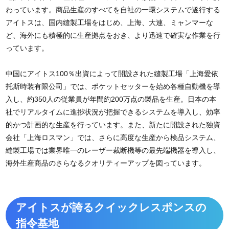
わっています。商品生産のすべてを自社の一環システムで遂行する
アイトスは、国内縫製工場をはじめ、上海、大連、ミャンマーな
ど、海外にも積極的に生産拠点をおき、より迅速で確実な作業を行
っています。
中国にアイトス100％出資によって開設された縫製工場「上海愛依
托斯時装有限公司」では、ポケットセッターを始め各種自動機を導
入し、約350人の従業員が年間約200万点の製品を生産。日本の本
社でリアルタイムに進捗状況が把握できるシステムを導入し、効率
的かつ計画的な生産を行っています。また、新たに開設された独資
会社「上海ロスマン」では、さらに高度な生産から検品システム、
縫製工場では業界唯一のレーザー裁断機等の最先端機器を導入し、
海外生産商品のさらなるクオリティーアップを図っています。
アイトスが誇るクイックレスポンスの
指令基地