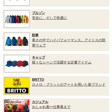
ブルゾン
安全に、そして快適に
防寒
寒さの中でハイパフォーマンス。アイトスの防
寒ウェア
キャップ
様々なシーンで活躍する定番アイテム
BRITTO
ロメロ・ブリットのアートを用いた新ブランド
カジュアル
おしゃれ着〜仕事着まで