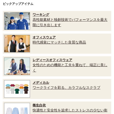
ピックアップアイテム
ワーキング
高性能素材と独創技術でパフォーマンスを最大
限に引き出します
オフィスウェア
時代感覚にマッチした良質な商品
レディースオフィスウェア
女性のための機能と工夫を重ねて、端正に美し
く
メディカル
ワークライフを彩る、カラフルなスクラブ
衛生白衣
快適性と安全性を追求したストレスの少ない衛