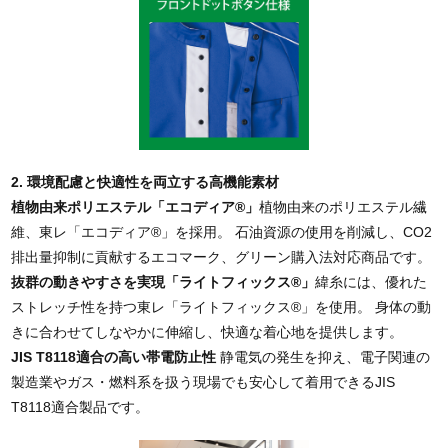
2. 環境配慮と快適性を両立する高機能素材
植物由来ポリエステル「エコディア®」
植物由来のポリエステル繊
維、東レ「エコディア®」を採用。 石油資源の使用を削減し、CO2
排出量抑制に貢献するエコマーク、グリーン購入法対応商品です。
抜群の動きやすさを実現「ライトフィックス®」
緯糸には、優れた
ストレッチ性を持つ東レ「ライトフィックス®」を使用。 身体の動
きに合わせてしなやかに伸縮し、快適な着心地を提供します。
JIS T8118適合の高い帯電防止性
静電気の発生を抑え、電子関連の
製造業やガス・燃料系を扱う現場でも安心して着用できるJIS
T8118適合製品です。