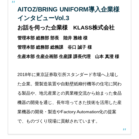
AITOZ/BRING UNIFORM導入企業様
インタビューVol.3
お話を伺った企業様 KLASS株式会社
管理本部 総務部 部長 陸井 雅雄 様
管理本部 総務部 総務課 谷口 誠子 様
生産本部 生産企画部 生産課 課長代理 山本 真澄 様
2018年に東京証券取引所スタンダード市場へ上場し
た企業。畳製造装置や自動壁紙糊付機等の住宅に関わ
る製品や、地元産業との異業種交流から始まった食品
機器の開発を通じ、長年培ってきた技術を活用した産
業機器の開発・製造やFactory Automation化の提案
で、ものづくり現場に貢献されています。